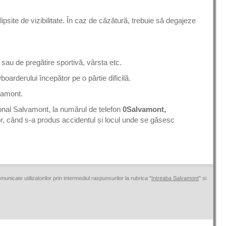
site de vizibilitate. În caz de căzătură, trebuie să degajeze
 sau de pregătire sportivă, vârsta etc.
oarderului începător pe o pârtie dificilă.
vamont.
țional Salvamont, la numărul de telefon
0Salvamont,
r, când s-a produs accidentul și locul unde se găsesc
omunicate utilizatorilor prin intermediul raspunsurilor la rubrica "
Intreaba Salvamont
" si