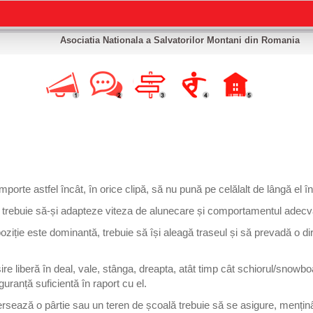
Asociatia Nationala a Salvatorilor Montani din Romania
rte astfel încât, în orice clipă, să nu pună pe celălalt de lângă el în
rebuie să-și adapteze viteza de alunecare și comportamentul adecvat p
ziție este dominantă, trebuie să își aleagă traseul și să prevadă o di
e liberă în deal, vale, stânga, dreapta, atât timp cât schiorul/snowb
uranță suficientă în raport cu el.
sează o pârtie sau un teren de școală trebuie să se asigure, menținân