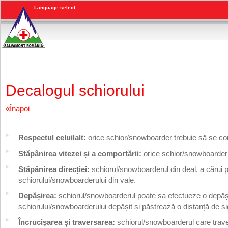
Decalogul schiorului
«Înapoi
Respectul celuilalt:
orice schior/snowboarder trebuie să se compo
Stăpânirea vitezei și a comportării:
orice schior/snowboarder t
Stăpânirea direcției:
schiorul/snowboarderul din deal, a cărui po
schiorului/snowboarderului din vale.
Depășirea:
schiorul/snowboarderul poate sa efectueze o depășir
schiorului/snowboarderului depășit și păstrează o distanță de sig
Încrucișarea și traversarea:
schiorul/snowboarderul care traver