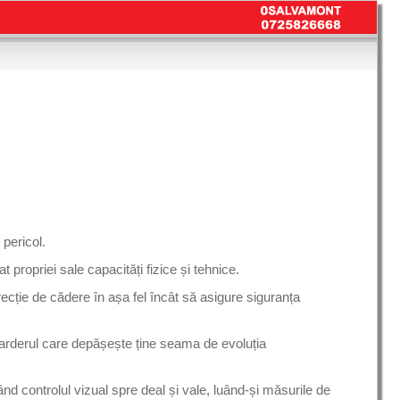
 pericol.
ropriei sale capacități fizice și tehnice.
recție de cădere în așa fel încât să asigure siguranța
oarderul care depășește ține seama de evoluția
d controlul vizual spre deal și vale, luând-și măsurile de