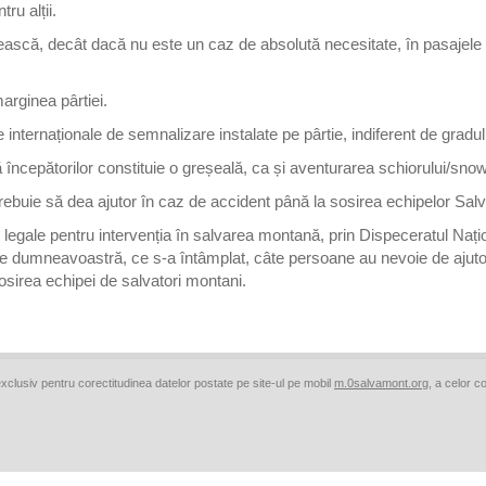
ru alții.
scă, decât dacă nu este un caz de absolută necesitate, în pasajele lip
arginea pârtiei.
internaționale de semnalizare instalate pe pârtie, indiferent de gradul
 începătorilor constituie o greșeală, ca și aventurarea schiorului/snowb
trebuie să dea ajutor în caz de accident până la sosirea echipelor Sal
te legale pentru intervenția în salvarea montană, prin Dispeceratul Na
e dumneavoastră, ce s-a întâmplat, câte persoane au nevoie de ajuto
osirea echipei de salvatori montani.
clusiv pentru corectitudinea datelor postate pe site-ul pe mobil
m.0salvamont.org
, a celor c