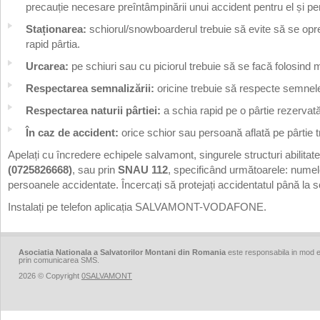
precauție necesare preîntâmpinării unui accident pentru el și pent
Staționarea:
schiorul/snowboarderul trebuie să evite să se oprea
rapid pârtia.
Urcarea:
pe schiuri sau cu piciorul trebuie să se facă folosind m
Respectarea semnalizării:
oricine trebuie să respecte semnele 
Respectarea naturii pârtiei:
a schia rapid pe o pârtie rezervată
În caz de accident:
orice schior sau persoană aflată pe pârtie 
Apelați cu încredere echipele salvamont, singurele structuri abilita
(0725826668)
, sau prin
SNAU 112
, specificând următoarele: numel
persoanele accidentate. Încercați să protejați accidentatul până la s
Instalați pe telefon aplicația SALVAMONT-VODAFONE.
Asociatia Nationala a Salvatorilor Montani din Romania
este responsabila in mod ex
prin comunicarea SMS.
2026 © Copyright
0SALVAMONT